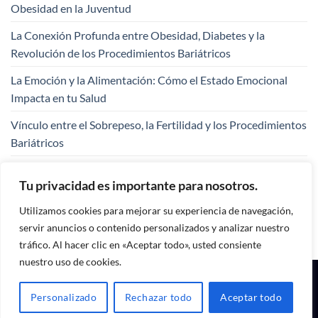
Obesidad en la Juventud
La Conexión Profunda entre Obesidad, Diabetes y la
Revolución de los Procedimientos Bariátricos
La Emoción y la Alimentación: Cómo el Estado Emocional
Impacta en tu Salud
Vínculo entre el Sobrepeso, la Fertilidad y los Procedimientos
Bariátricos
La cirugía bariátrica no es un procedimiento estético, es una
Tu privacidad es importante para nosotros.
opción que salva vidas
Utilizamos cookies para mejorar su experiencia de navegación,
servir anuncios o contenido personalizados y analizar nuestro
tráfico. Al hacer clic en «Aceptar todo», usted consiente
nuestro uso de cookies.
1
HOME
NOSOTROS
OBESIDAD
PROCEDIMIENTOS
BOLETÍN
CONTACTO
Personalizado
Rechazar todo
Aceptar todo
Copyright 2026 ©
Dr. Gian Contreras