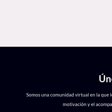
Ciertos cánceres. La obesidad puede aumentar 
uterino, cuello del útero, endometrio, ovarios,
esófago, hígado, vesícula, páncreas, riñón y pr
Ún
Somos una comunidad virtual en la que lo
motivación y el acompañ