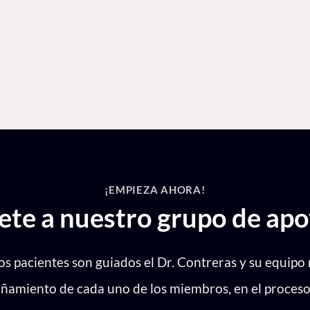
el riesgo de cáncer
 mama, colon, recto,
La obesidad aumenta el 
óstata.
infectas con la enfer
¡EMPIEZA AHORA!
ete a nuestro grupo de apo
s pacientes son guiados el Dr. Contreras y su equipo 
amiento de cada uno de los miembros, en el proceso d