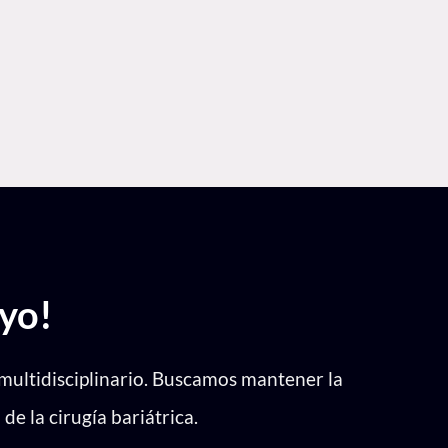
riesgo de desarrollar síntomas graves si te
medad de COVID-19.
yo!
multidisciplinario.
Buscamos mantener la
e la cirugía bariátrica.